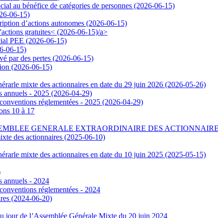
ial au bénéfice de catégories de personnes (2026-06-15)
26-06-15)
cription d’actions autonomes (2026-06-15)
d'actions gratuites< (2026-06-15)/a>
ocial PEE (2026-06-15)
26-06-15)
vé par des pertes (2026-06-15)
sion (2026-06-15)
nérarle mixte des actionnaires en date du 29 juin 2026 (2026-05-26)
s annuels - 2025 (2026-04-29)
 conventions réglementées - 2025 (2026-04-29)
ons 10 à 17
MBLEE GENERALE EXTRAORDINAIRE DES ACTIONNAIRES EN 
ixte des actionnaires (2025-06-10)
nérarle mixte des actionnaires en date du 10 juin 2025 (2025-05-15)
)
s annuels - 2024
 conventions réglementées - 2024
ires (2024-06-20)
 du jour de l’Assemblée Générale Mixte du 20 juin 2024