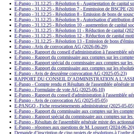
E-Pango - 31.12.25 - Résolution 6 - Augmentation de capital soc
E-Pango - 31.12.25 - Résolution 7 - Emmission de BSCPE (20
E-Pango - 31.12.25 - Résolution 8 - Emission de bons de sous
E-Pango - 31.12.25 - Résolution 9 - Autorisation d’attribution 
E-Pango - 31.12.25 - Résolution 10 - augmention de capital s
E-Pango - 31.12.25 - Résolution 11 - Réduction de capital (20
E-Pango - 31.12.25 - Résolution 12 - Réduction de capital moti
E-Pango - 31.12.25 - Résolution 13 - Emission de bons d'émis
E-Pango - Avis de convocation AG (2026-06-29)
E-Pango - Rapport du conseil d'administration à l'assemblée gé
E-Pango - Rapport du commissaire aux comptes sur les compte
E-Pango - Rapport spécial du commissaire aux comptes sur les
E-Pango - Rapport du commissaire aux comptes sur les résoluti
E-Pango - Avis de deuxième convocation AG (2025-05-23)
RAPPORT DU CONSEIL D’ADMINISTRATION A L’ASSE
E-Pango - Compte rendu et Résultats de l'assemblée générale m
E-Pango - Formulaire de vote AG (2025-06-10)
E-Pango - Rapport du conseil d'administration à l'assemblée gé
E-Pango - Avis de convocation AG (2025-05-05)
E-PANGO - Fiche renseignements administrateur (2025-05-05
E-Pango - Rapport du commissaire aux comptes sur les compte
E-Pango - Rapport spécial du commissaire aux comptes sur les
E-Pango - Résultats de l'assemblée générale mixte des actionna
E-Pango - réponses aux questions de M. Loussert (2024-06-20)
Demande d’inscription de cinq projets de résolutions à l’ordre