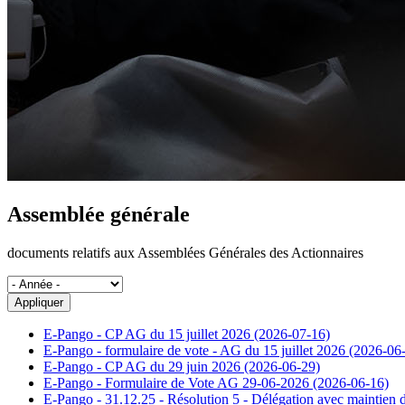
Assemblée générale
documents relatifs aux Assemblées Générales des Actionnaires
E-Pango - CP AG du 15 juillet 2026 (2026-07-16)
E-Pango - formulaire de vote - AG du 15 juillet 2026 (2026-06
E-Pango - CP AG du 29 juin 2026 (2026-06-29)
E-Pango - Formulaire de Vote AG 29-06-2026 (2026-06-16)
E-Pango - 31.12.25 - Résolution 5 - Délégation avec maintien