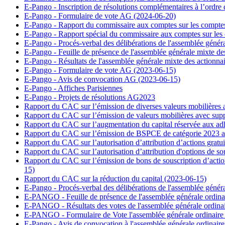
E-Pango - Inscription de résolutions complémentaires à l’ordre d
E-Pango - Formulaire de vote AG (2024-06-20)
E-Pango - Rapport du commissaire aux comptes sur les compte
E-Pango - Rapport spécial du commissaire aux comptes sur les
E-Pango - Procés-verbal des délibérations de l'assemblée génér
E-Pango - Feuille de présence de l'assemblée générale mixte de
E-Pango - Résultats de l'assemblée générale mixte des actionna
E-Pango - Formulaire de vote AG (2023-06-15)
E-Pango - Avis de convocation AG (2023-06-15)
E-Pango - Affiches Parisiennes
E-Pango - Projets de résolutions AG2023
Rapport du CAC sur l’émission de diverses valeurs mobilières a
Rapport du CAC sur l’émission de valeurs mobilières avec suppr
Rapport du CAC sur l’augmentation du capital réservée aux adh
Rapport du CAC sur l’émission de BSPCE de catégorie 2023 ave
Rapport du CAC sur l’autorisation d’attribution d’actions gratu
Rapport du CAC sur l’autorisation d’attribution d'options de so
Rapport du CAC sur l’émission de bons de souscription d’action
15)
Rapport du CAC sur la réduction du capital (2023-06-15)
E-Pango - Procés-verbal des délibérations de l'assemblée génér
E-PANGO - Feuille de présence de l'assemblée générale ordina
E-PANGO - Résultats des votes de l'assemblée générale ordina
E-PANGO - Formulaire de Vote l'assemblée générale ordinaire
E-Pango - Avis de convocation à l'assemblée générale ordinair