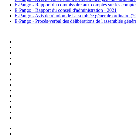
E-Pango - Rapport du commissaire aux comptes sur les compte
E-Pango - Rapport du conseil d'administration - 2021
E-Pango - Avis de réunion de l'assemblée générale ordinaire (
E-Pango - Procés-verbal des délibérations de l'assemblée génér