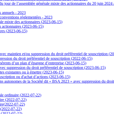
u jour de l’assemblée générale mixte des actionnaires du 20 juin 2024 à 
s annuels - 2023
 conventions réglementées - 2023
ale mixte des actionnaires (2023-06-15)
s actionnaires (2023-06-15)
ires (2023-06-15)
vec maintien et/ou suppression du droit préférentiel de souscription (2
ession du droit préférentiel de souscription (2022-06-15)
érents d’un plan d’épargne d’entreprise (2023-06-15)
c suppression du droit préférentiel de souscription (2023-06-15)
ites existantes ou à émettre (2023-06-15)
uscription ou d'achat d’actions (2023-06-15)
s autonomes de la Société dit « BSA 2023 » avec suppression du droit 
ale ordinaire (2022-07-22)
ire (2022-07-22)
ire(2022-07-22)
 (2022-07-22)
e (2022-07-22)